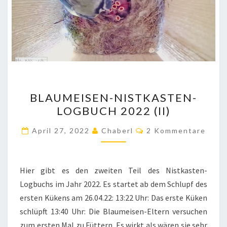
BLAUMEISEN-
BLAUMEISEN-NISTKASTEN-
NISTKASTEN-
LOGBUCH 2022 (II)
LOGBUCH
2022
Kommentare
April 27, 2022
Chaberl
2 Kommentare
(II)
Hier gibt es den zweiten Teil des Nistkasten-
Logbuchs im Jahr 2022. Es startet ab dem Schlupf des
ersten Kükens am 26.04.22: 13:22 Uhr: Das erste Küken
schlüpft 13:40 Uhr: Die Blaumeisen-Eltern versuchen
zum ersten Mal zu Füttern. Es wirkt als wären sie sehr