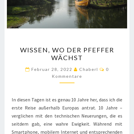
WISSEN,
WISSEN, WO DER PFEFFER
WO
WÄCHST
DER
PFEFFER
Kommentar
Februar 28, 2022
Chaberl
0
WÄCHST
Kommentare
In diesen Tagen ist es genau 10 Jahre her, dass ich die
erste Reise außerhalb Europas antrat. 10 Jahre –
verglichen mit den technischen Neuerungen, die es
seitdem gab, eine wahre Ewigkeit. Während mit
Smartphone, mobilem Internet und entsprechenden