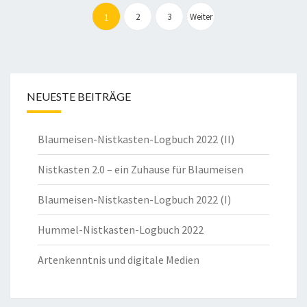
Seitennummerierung
der
2
3
Weiter
1
Beiträge
NEUESTE BEITRÄGE
Blaumeisen-Nistkasten-Logbuch 2022 (II)
Nistkasten 2.0 – ein Zuhause für Blaumeisen
Blaumeisen-Nistkasten-Logbuch 2022 (I)
Hummel-Nistkasten-Logbuch 2022
Artenkenntnis und digitale Medien