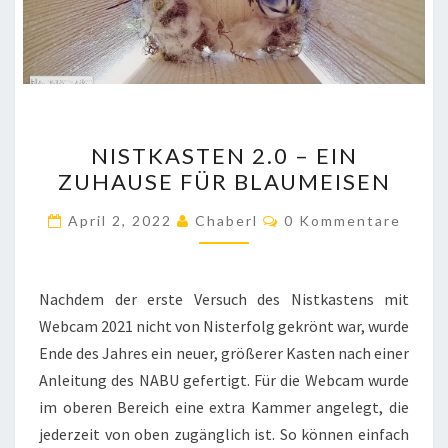
NISTKASTEN
NISTKASTEN 2.0 – EIN
2.0
ZUHAUSE FÜR BLAUMEISEN
–
EIN
Kommentare
April 2, 2022
Chaberl
0 Kommentare
ZUHAUSE
FÜR
BLAUMEISEN
Nachdem der erste Versuch des Nistkastens mit
Webcam 2021 nicht von Nisterfolg gekrönt war, wurde
Ende des Jahres ein neuer, größerer Kasten nach einer
Anleitung des NABU gefertigt. Für die Webcam wurde
im oberen Bereich eine extra Kammer angelegt, die
jederzeit von oben zugänglich ist. So können einfach