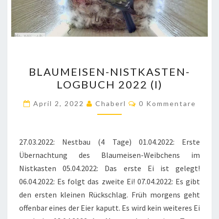
BLAUMEISEN-
BLAUMEISEN-NISTKASTEN-
NISTKASTEN-
LOGBUCH 2022 (I)
LOGBUCH
2022
Kommentare
April 2, 2022
Chaberl
0 Kommentare
(I)
27.03.2022: Nestbau (4 Tage) 01.04.2022: Erste
Übernachtung des Blaumeisen-Weibchens im
Nistkasten 05.04.2022: Das erste Ei ist gelegt!
06.04.2022: Es folgt das zweite Ei! 07.04.2022: Es gibt
den ersten kleinen Rückschlag. Früh morgens geht
offenbar eines der Eier kaputt. Es wird kein weiteres Ei