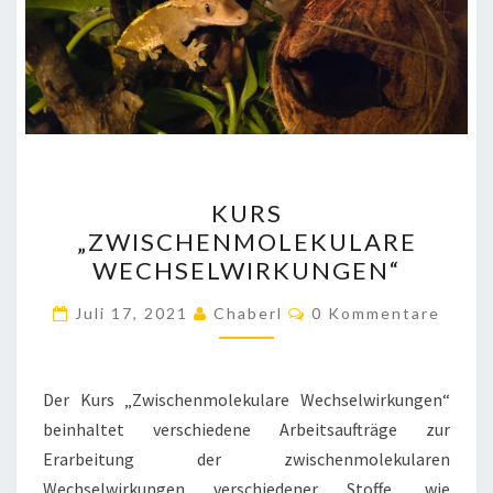
KURS
KURS
„ZWISCHENMOLEKULARE
„ZWISCHENMOLEKULARE
WECHSELWIRKUNGEN“
WECHSELWIRKUNGEN“
Kommentare
Juli 17, 2021
Chaberl
0 Kommentare
Der Kurs „Zwischenmolekulare Wechselwirkungen“
beinhaltet verschiedene Arbeitsaufträge zur
Erarbeitung der zwischenmolekularen
Wechselwirkungen verschiedener Stoffe, wie