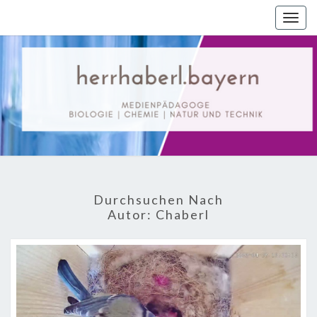
Skip
Togg
to
navig
content
Digitales
Lernmaterial
Durchsuchen Nach
Autor:
Chaberl