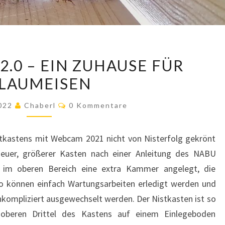
NISTKASTEN
2.0 – EIN ZUHAUSE FÜR
2.0
LAUMEISEN
–
EIN
Kommentare
2022
Chaberl
0 Kommentare
ZUHAUSE
FÜR
tkastens mit Webcam 2021 nicht von Nisterfolg gekrönt
BLAUMEISEN
euer, größerer Kasten nach einer Anleitung des NABU
 im oberen Bereich eine extra Kammer angelegt, die
 So können einfach Wartungsarbeiten erledigt werden und
nkompliziert ausgewechselt werden. Der Nistkasten ist so
oberen Drittel des Kastens auf einem Einlegeboden