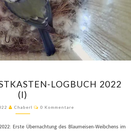
BLAUMEISEN-
STKASTEN-LOGBUCH 2022
NISTKASTEN-
(I)
LOGBUCH
2022
Kommentare
2022
Chaberl
0 Kommentare
(I)
4.2022: Erste Übernachtung des Blaumeisen-Weibchens im