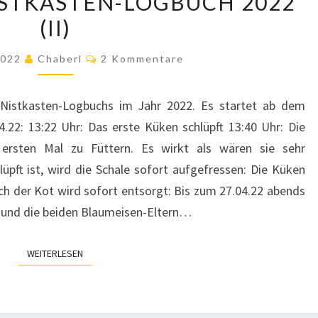
STKASTEN-LOGBUCH 2022
NISTKASTEN-
(II)
LOGBUCH
2022
Kommentare
 2022
Chaberl
2 Kommentare
(II)
 Nistkasten-Logbuchs im Jahr 2022. Es startet ab dem
.22: 13:22 Uhr: Das erste Küken schlüpft 13:40 Uhr: Die
 ersten Mal zu Füttern. Es wirkt als wären sie sehr
üpft ist, wird die Schale sofort aufgefressen: Die Küken
uch der Kot wird sofort entsorgt: Bis zum 27.04.22 abends
t und die beiden Blaumeisen-Eltern…
WEITERLESEN
WEITERLESEN