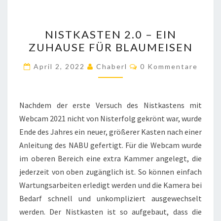
NISTKASTEN
NISTKASTEN 2.0 – EIN
2.0
ZUHAUSE FÜR BLAUMEISEN
–
EIN
Kommentare
April 2, 2022
Chaberl
0 Kommentare
ZUHAUSE
FÜR
BLAUMEISEN
Nachdem der erste Versuch des Nistkastens mit
Webcam 2021 nicht von Nisterfolg gekrönt war, wurde
Ende des Jahres ein neuer, größerer Kasten nach einer
Anleitung des NABU gefertigt. Für die Webcam wurde
im oberen Bereich eine extra Kammer angelegt, die
jederzeit von oben zugänglich ist. So können einfach
Wartungsarbeiten erledigt werden und die Kamera bei
Bedarf schnell und unkompliziert ausgewechselt
werden. Der Nistkasten ist so aufgebaut, dass die