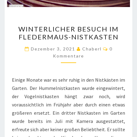
WINTERLICHER
WINTERLICHER BESUCH IM
BESUCH
FLEDERMAUS-NISTKASTEN
IM
FLEDERMAUS-
Kommentar
Dezember 3, 2021
Chaberl
0
NISTKASTEN
Kommentare
Einige Monate war es sehr ruhig in den Nistkästen im
Garten. Der Hummelnistkasten wurde eingewintert,
der Vogelnistkasten hängt zwar noch, wird
voraussichtlich im Frühjahr aber durch einen etwas
größeren ersetzt. Ein dritter Nistkasten im Garten
wurde bereits im Juli mit Kamera ausgestattet,
erfreute sich aber keiner großen Beliebtheit. Er sollte