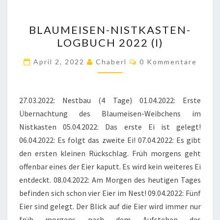
BLAUMEISEN-
BLAUMEISEN-NISTKASTEN-
NISTKASTEN-
LOGBUCH 2022 (I)
LOGBUCH
2022
Kommentare
April 2, 2022
Chaberl
0 Kommentare
(I)
27.03.2022: Nestbau (4 Tage) 01.04.2022: Erste
Übernachtung des Blaumeisen-Weibchens im
Nistkasten 05.04.2022: Das erste Ei ist gelegt!
06.04.2022: Es folgt das zweite Ei! 07.04.2022: Es gibt
den ersten kleinen Rückschlag. Früh morgens geht
offenbar eines der Eier kaputt. Es wird kein weiteres Ei
entdeckt. 08.04.2022: Am Morgen des heutigen Tages
befinden sich schon vier Eier im Nest! 09.04.2022: Fünf
Eier sind gelegt. Der Blick auf die Eier wird immer nur
früh morgens nach dem Aufstehen des