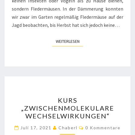
keinen Insekten oder Vögeln als zu Hause dienen,
sondern Fledermäusen. In der Dämmerung konnten
wir zwar im Garten regelmäßig Fledermäuse auf der
Jagd beobachten, bis Herbst hat sich jedoch keine…
WEITERLESEN
WEITERLESEN
KURS
KURS
„ZWISCHENMOLEKULARE
„ZWISCHENMOLEKULARE
WECHSELWIRKUNGEN“
WECHSELWIRKUNGEN“
Kommentare
Juli 17, 2021
Chaberl
0 Kommentare