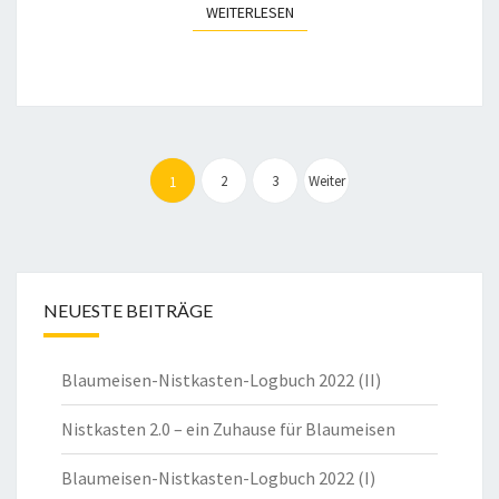
WEITERLESEN
WEITERLESEN
Seitennummerierung
der
2
3
Weiter
1
Beiträge
NEUESTE BEITRÄGE
Blaumeisen-Nistkasten-Logbuch 2022 (II)
Nistkasten 2.0 – ein Zuhause für Blaumeisen
Blaumeisen-Nistkasten-Logbuch 2022 (I)